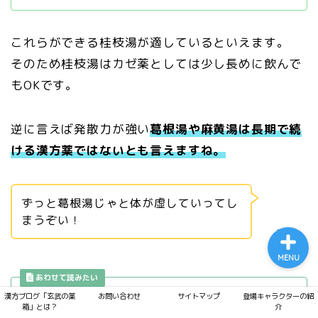
これらができる桂枝湯が適しているといえます。
そのため桂枝湯はカゼ薬としては少し長めに飲んで
プライバシーポリシー
もOKです。
サイトマップ
逆に言えば発散力が強い
葛根湯や麻黄湯は長期で続
ける漢方薬ではないとも言えますね。
漢方ブログ「玄武の薬箱」
とは？
ずっと葛根湯じゃと体が虚していってし
まうぞい！
黄老師
MENU
漢方ブログ「玄武の薬
お問い合わせ
サイトマップ
登場キャラクターの紹
夏の風邪に葛根湯？注意しなき
箱」とは？
介
ゃいけない理由