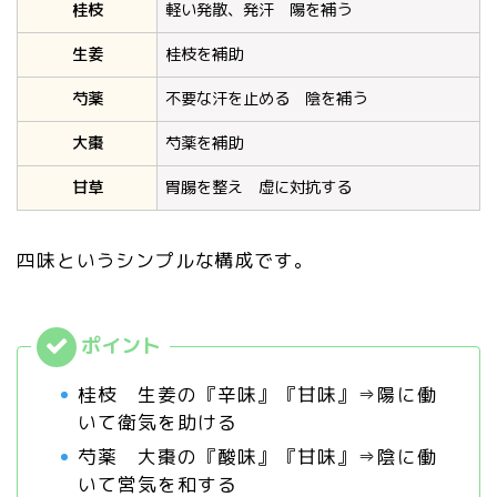
桂枝
軽い発散、発汗 陽を補う
生姜
桂枝を補助
芍薬
不要な汗を止める 陰を補う
大棗
芍薬を補助
甘草
胃腸を整え 虚に対抗する
四味というシンプルな構成です。
桂枝 生姜の『辛味』『甘味』⇒陽に働
いて衛気を助ける
芍薬 大棗の『酸味』『甘味』⇒陰に働
いて営気を和する