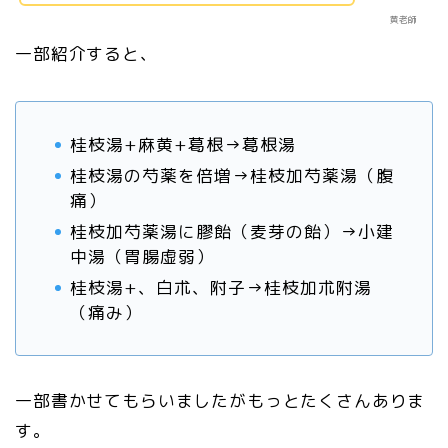
黄老師
一部紹介すると、
桂枝湯+麻黄+葛根→葛根湯
桂枝湯の芍薬を倍増→桂枝加芍薬湯（腹
痛）
桂枝加芍薬湯に膠飴（麦芽の飴）→小建
中湯（胃腸虚弱）
桂枝湯+、白朮、附子→桂枝加朮附湯
（痛み）
一部書かせてもらいましたがもっとたくさんありま
す。