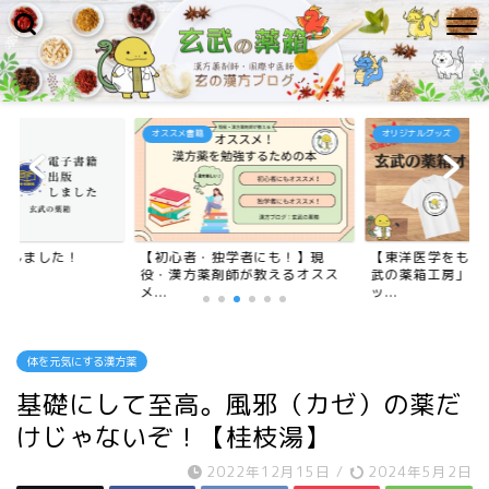
オススメ書籍
オリジナルグッズ
版しました！
【初心者・独学者にも！】現
【東洋医学をもっ
役・漢方薬剤師が教えるオスス
武の薬箱工房」オ
メ...
ッ...
体を元気にする漢方薬
基礎にして至高。風邪（カゼ）の薬だ
けじゃないぞ！【桂枝湯】
2022年12月15日
/
2024年5月2日