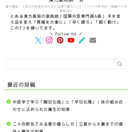
電子書籍：【漢方の知恵を活かす】四季の養生ハンドブック/中医学的：胃腸の入門
書販売中
とある漢方薬局の薬剤師｜国際中医専門員A級｜ 手を変
え品を変え「胃腸を大事に」「早く寝ろ」「軽く動け」
この3つを嘆いてます。
＼ Follow me ／
最近の投稿
中医学で学ぶ「酸甘化陰」と「辛甘化陽」｜味の組み合
わせに込められた養生の知恵
二十四節気でみる夏の暮らし方｜立夏から大暑までの意
味と養生の知恵