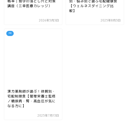
格率｜独学の落とし穴と対策
別・悩み別で選ぶ宅配健康食
講座（三幸医療カレッジ）
【ウェルネスダイニング比
較】
2026年5月3日
2025年8月3日
PR
漢方薬剤師が選ぶ！体質別・
宅配制限食【管理栄養士監修
／糖尿病・腎・高血圧が気に
なる方に】
2025年7月13日