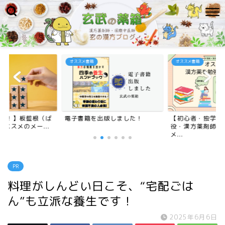
オススメ書籍
オススメ書籍
オリジ
電子書籍を出版しました！
【初心者・独学者にも！】現
【東
役・漢方薬剤師が教えるオスス
武の
メ...
ッ...
PR
料理がしんどい日こそ、“宅配ごは
ん”も立派な養生です！
2025年6月6日