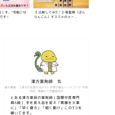
日こそ、“宅配ごは
【 比較してみた！】板藍根（ばん
電子書籍を出
生です！
らんこん）オススメのメー...
漢方薬剤師 玄
電子書籍：【漢方の知恵を活かす】四季の養生ハンドブック/中医
学的：胃腸の入門書販売中
とある漢方薬局の薬剤師｜国際中医専門
員A級｜ 手を変え品を変え「胃腸を大事
に」「早く寝ろ」「軽く動け」この3つを
嘆いてます。