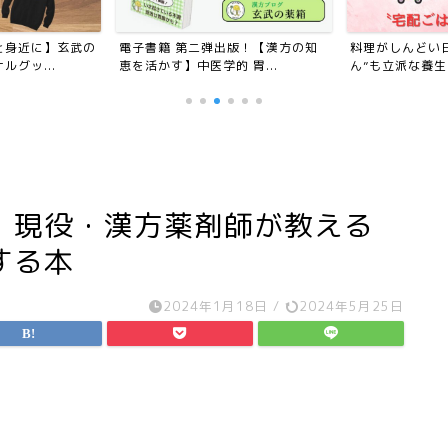
と身近に】玄武の
電子書籍 第二弾出版！【漢方の知
料理がしんどい
グッ...
恵を活かす】中医学的 胃...
ん”も立派な養
】現役・漢方薬剤師が教える
する本
2024年1月18日
/
2024年5月25日