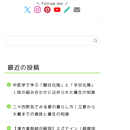
＼ Follow me ／
最近の投稿
中医学で学ぶ「酸甘化陰」と「辛甘化陽」
｜味の組み合わせに込められた養生の知恵
二十四節気でみる夏の暮らし方｜立夏から
大暑までの意味と養生の知恵
【漢方薬剤師が解説】ミズナイン（越婢加