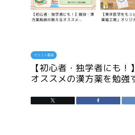
した！
【初心者・独学者にも！】現役・漢
【東洋医学をもっ
方薬剤師が教えるオススメ...
薬箱工房」オリジナル
オススメ書籍
【初心者・独学者にも！
オススメの漢方薬を勉強