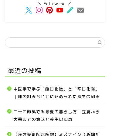
＼ Follow me ／
最近の投稿
中医学で学ぶ「酸甘化陰」と「辛甘化陽」
｜味の組み合わせに込められた養生の知恵
二十四節気でみる夏の暮らし方｜立夏から
大暑までの意味と養生の知恵
【漢方薬剤師が解説】ミズナイン（越婢加