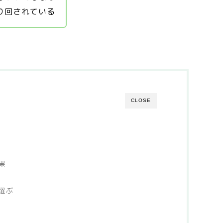
り回されている
CLOSE
果
選ぶ