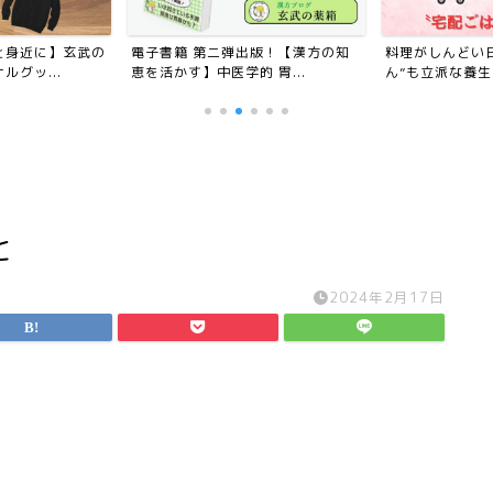
と身近に】玄武の
電子書籍 第二弾出版！【漢方の知
料理がしんどい
グッ...
恵を活かす】中医学的 胃...
ん”も立派な養
と
2024年2月17日