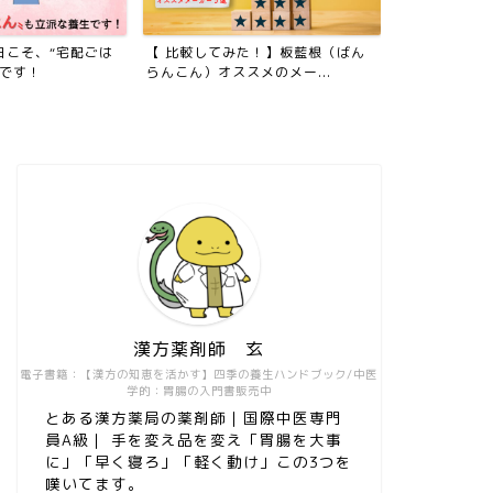
日こそ、“宅配ごは
【 比較してみた！】板藍根（ばん
電子書籍を出
生です！
らんこん）オススメのメー...
漢方薬剤師 玄
電子書籍：【漢方の知恵を活かす】四季の養生ハンドブック/中医
学的：胃腸の入門書販売中
とある漢方薬局の薬剤師｜国際中医専門
員A級｜ 手を変え品を変え「胃腸を大事
に」「早く寝ろ」「軽く動け」この3つを
嘆いてます。