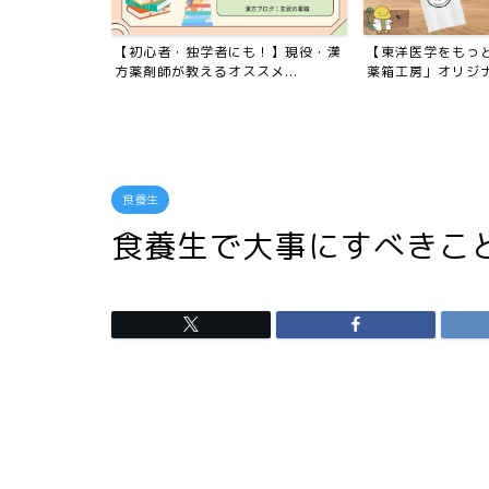
した！
【初心者・独学者にも！】現役・漢
【東洋医学をもっ
方薬剤師が教えるオススメ...
薬箱工房」オリジナル
食養生
食養生で大事にすべきこ