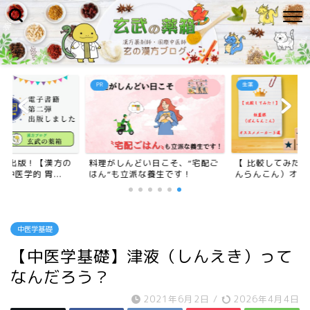
PR
生薬
二弾出版！【漢方の
料理がしんどい日こそ、“宅配ご
【 比較してみた
中医学的 胃...
はん”も立派な養生です！
んらんこん）オスス
中医学基礎
【中医学基礎】津液（しんえき）って
なんだろう？
2021年6月2日
/
2026年4月4日