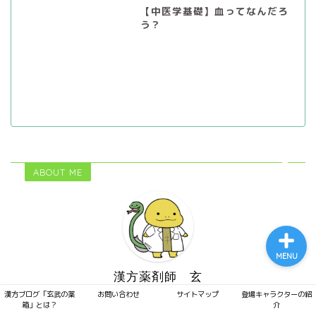
【中医学基礎】血ってなんだろ
う？
プライバシーポリシー
サイトマップ
漢方ブログ「玄武の薬箱」
ABOUT ME
とは？
MENU
漢方薬剤師 玄
漢方ブログ「玄武の薬
お問い合わせ
サイトマップ
登場キャラクターの紹
資格：国際中医師 | 薬剤師 |健康運動実践指導者
漢
箱」とは？
介