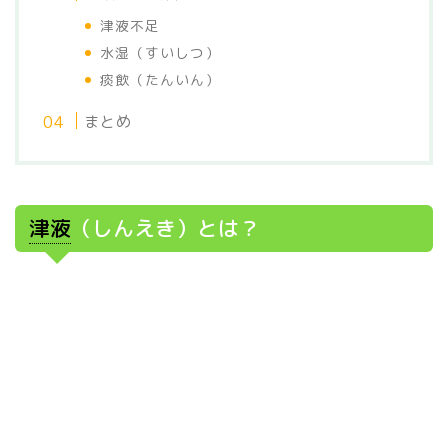
津液不足
水湿（すいしつ）
痰飲（たんいん）
まとめ
津液
（しんえき）とは？