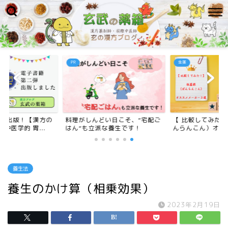
PR
生薬
二弾出版！【漢方の
料理がしんどい日こそ、“宅配ご
【 比較してみた
中医学的 胃...
はん”も立派な養生です！
んらんこん）オスス
養生法
養生のかけ算（相乗効果）
2023年2月19日