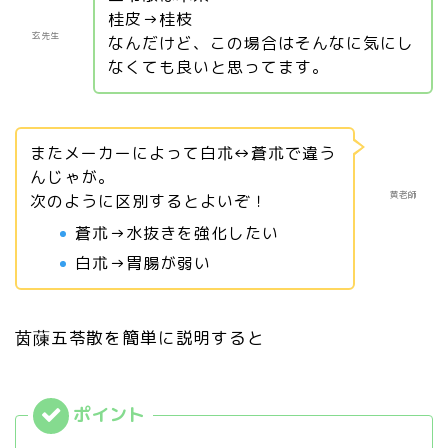
桂皮→桂枝
玄先生
なんだけど、この場合はそんなに気にし
なくても良いと思ってます。
またメーカーによって白朮↔蒼朮で違う
んじゃが。
黄老師
次のように区別するとよいぞ！
蒼朮→水抜きを強化したい
白朮→胃腸が弱い
茵蔯五苓散を簡単に説明すると