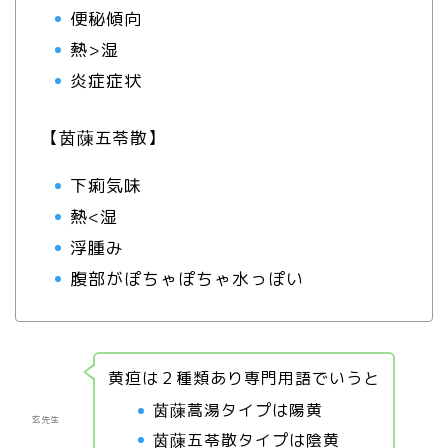
便秘傾向
熱>湿
炎症症状
【茵蔯五苓散】
下痢気味
熱<湿
浮腫み
腹部がぽちゃぽちゃ水っぽい
黄疸は２種類あり専門用語でいうと
茵蔯蒿湯タイプは陽黄
玄先生
茵蔯五苓散タイプは陰黄