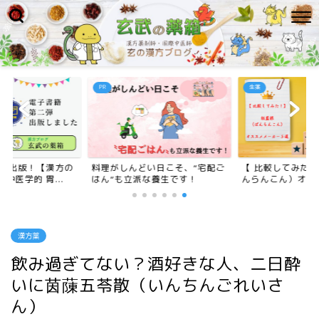
PR
生薬
二弾出版！【漢方の
料理がしんどい日こそ、“宅配ご
【 比較してみた
中医学的 胃...
はん”も立派な養生です！
んらんこん）オスス
漢方薬
飲み過ぎてない？酒好きな人、二日酔
いに茵蔯五苓散（いんちんごれいさ
ん）