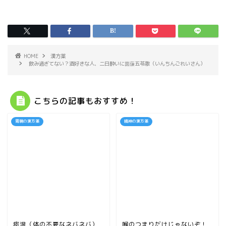
HOME
漢方薬
飲み過ぎてない？酒好きな人、二日酔いに茵蔯五苓散（いんちんごれいさん）
こちらの記事もおすすめ！
胃腸の漢方薬
精神の漢方薬
痰湿（体の不要なネバネバ）
喉のつまりだけじゃないぞ！