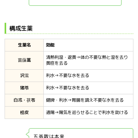
構成生薬
生薬名
効能
清熱利湿・退黄→体の不要な熱と湿を去り
茵蔯蒿
黄疸を去る
沢瀉
利水→不要な水を去る
猪苓
利水→不要な水を去る
白朮・茯苓
健脾・利水→胃腸を調え不要な水を去る
桂皮
通陽→陽気を巡らせることで利水を助ける
五苓散は本来