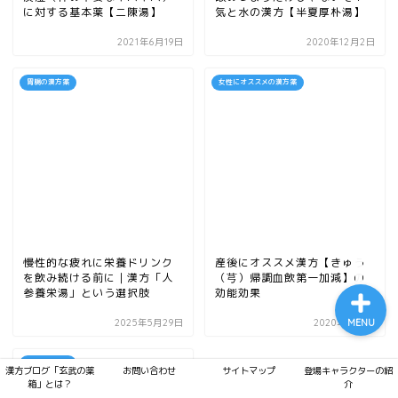
に対する基本薬【二陳湯】
気と水の漢方【半夏厚朴湯】
2021年6月19日
2020年12月2日
胃腸の漢方薬
女性にオススメの漢方薬
プライバシーポリシー
サイトマップ
漢方ブログ「玄武の薬箱」
とは？
慢性的な疲れに栄養ドリンク
産後にオススメ漢方【きゅう
を飲み続ける前に｜漢方「人
（芎）帰調血飲第一加減】の
参養栄湯」という選択肢
効能効果
2025年5月29日
2020年1月7日
MENU
胃腸の漢方薬
漢方ブログ「玄武の薬
お問い合わせ
サイトマップ
登場キャラクターの紹
箱」とは？
介