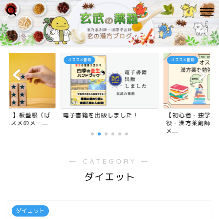
オススメ書籍
オススメ書籍
みた！】板藍根（ば
電子書籍を出版しました！
【初心者・独学者
ススメのメー...
役・漢方薬剤師が
メ...
― CATEGORY ―
ダイエット
ダイエット