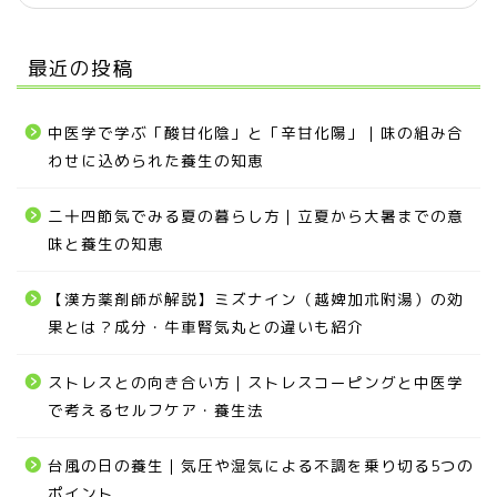
最近の投稿
中医学で学ぶ「酸甘化陰」と「辛甘化陽」｜味の組み合
わせに込められた養生の知恵
二十四節気でみる夏の暮らし方｜立夏から大暑までの意
味と養生の知恵
【漢方薬剤師が解説】ミズナイン（越婢加朮附湯）の効
果とは？成分・牛車腎気丸との違いも紹介
ストレスとの向き合い方｜ストレスコーピングと中医学
で考えるセルフケア・養生法
台風の日の養生｜気圧や湿気による不調を乗り切る5つの
ポイント