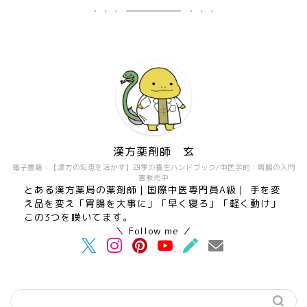
漢方薬剤師 玄
電子書籍：【漢方の知恵を活かす】四季の養生ハンドブック/中医学的：胃腸の入門
書販売中
とある漢方薬局の薬剤師｜国際中医専門員A級｜ 手を変
え品を変え「胃腸を大事に」「早く寝ろ」「軽く動け」
この3つを嘆いてます。
＼ Follow me ／