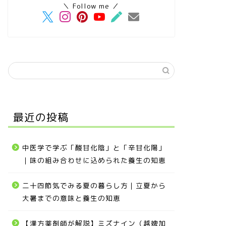
＼ Follow me ／
最近の投稿
中医学で学ぶ「酸甘化陰」と「辛甘化陽」
｜味の組み合わせに込められた養生の知恵
二十四節気でみる夏の暮らし方｜立夏から
大暑までの意味と養生の知恵
【漢方薬剤師が解説】ミズナイン（越婢加