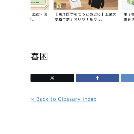
も！】現役・漢
【東洋医学をもっと身近に】玄武の
電子書籍 第二弾出
メ...
薬箱工房」オリジナルグッ...
恵を活かす】中医学的
春困
« Back to Glossary Index