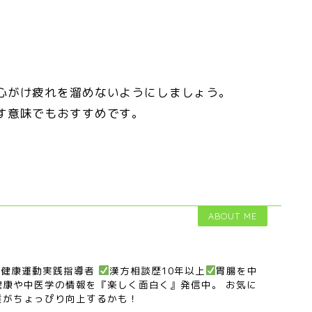
る
心がけ疲れを溜めないようにしましょう。
す意味でもおすすめです。
ABOUT ME
 |健康運動実践指導者
漢方相談歴10年以上
胃腸を中
健康や中医学の情報を『楽しく面白く』発信中。 お気に
質がちょっぴり向上するかも！