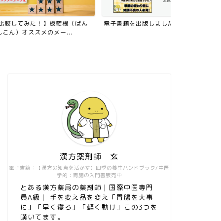
た！】板藍根（ばん
電子書籍を出版しました！
【初心者・独
メのメー...
方薬剤師が教え
漢方薬剤師 玄
電子書籍：【漢方の知恵を活かす】四季の養生ハンドブック/中医
学的：胃腸の入門書販売中
とある漢方薬局の薬剤師｜国際中医専門
員A級｜ 手を変え品を変え「胃腸を大事
に」「早く寝ろ」「軽く動け」この3つを
嘆いてます。