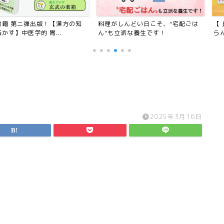
版！【漢方の知
料理がしんどい日こそ、“宅配ごは
【 比較してみ
 胃...
ん”も立派な養生です！
らんこん）オスス
2025年3月16日