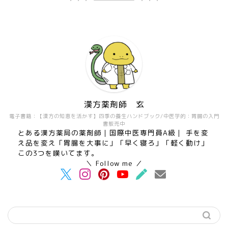
漢方薬剤師 玄
電子書籍：【漢方の知恵を活かす】四季の養生ハンドブック/中医学的：胃腸の入門
書販売中
とある漢方薬局の薬剤師｜国際中医専門員A級｜ 手を変
え品を変え「胃腸を大事に」「早く寝ろ」「軽く動け」
この3つを嘆いてます。
＼ Follow me ／