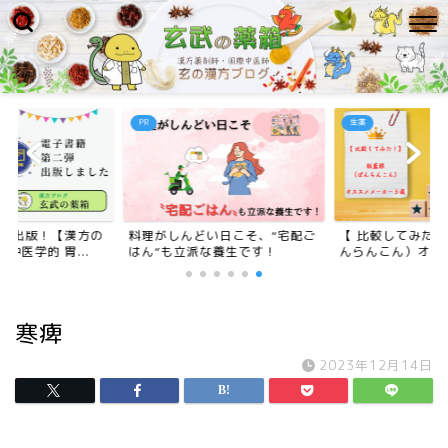
PR
生薬
二弾出版！【漢方の
料理がしんどい日こそ、“宅配ご
【 比較してみた
中医学的 胃...
はん”も立派な養生です！
んらんこん）オスス
寒痺
2023年12月14日