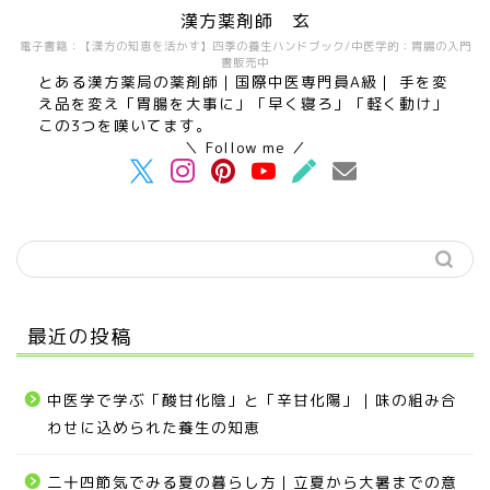
漢方薬剤師 玄
電子書籍：【漢方の知恵を活かす】四季の養生ハンドブック/中医学的：胃腸の入門
書販売中
とある漢方薬局の薬剤師｜国際中医専門員A級｜ 手を変
え品を変え「胃腸を大事に」「早く寝ろ」「軽く動け」
この3つを嘆いてます。
＼ Follow me ／
最近の投稿
中医学で学ぶ「酸甘化陰」と「辛甘化陽」｜味の組み合
わせに込められた養生の知恵
二十四節気でみる夏の暮らし方｜立夏から大暑までの意