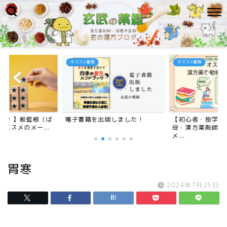
オススメ書籍
オススメ書籍
みた！】板藍根（ば
電子書籍を出版しました！
【初心者・独学者
ススメのメー...
役・漢方薬剤師が
メ...
胃寒
2024年7月25日